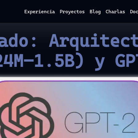
Experiencia
Proyectos
Blog
Charlas
Do
ado: Arquitec
24M–1.5B) y GP