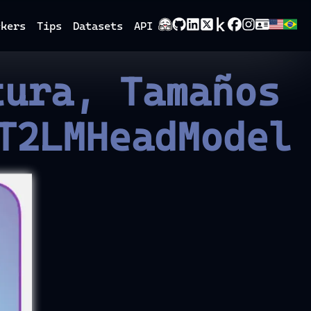
ckers
Tips
Datasets
API
tura, Tamaños
T2LMHeadModel