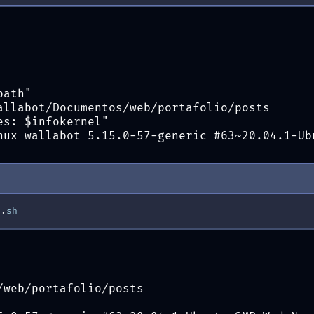
path"
allabot/Documentos/web/portafolio/posts
es: $infokernel"
nux wallabot 5.15.0-57-generic #63~20.04.1-Ub
s
.
sh
/web/portafolio/posts