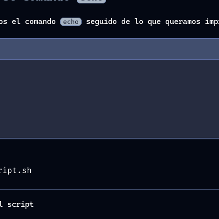
mos el comando
seguido de lo que queramos imp
echo
h
ript.sh
l script