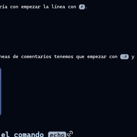
aría con empezar la línea con
.
#
íneas de comentarios tenemos que empezar con
y 
:#
 el comando
echo