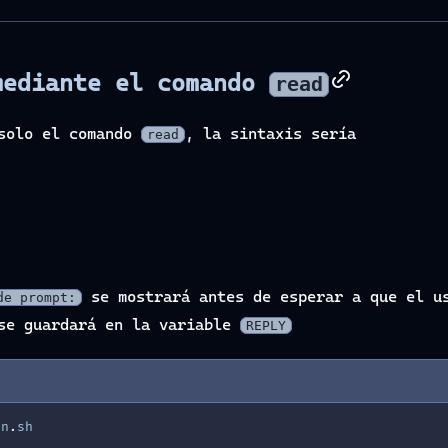
mediante el comando
read
 solo el comando
, la sintaxis sería
read
se mostrará antes de esperar a que el us
de prompt:
 se guardará en la variable
REPLY
on
.
sh