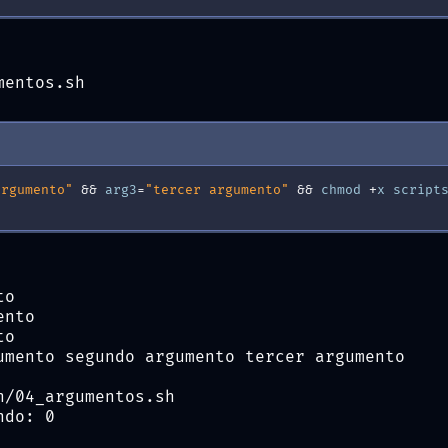
mentos.sh
argumento"
&
&
arg3
=
"tercer argumento"
&
&
chmod
+
x
script
to
ento
to
umento segundo argumento tercer argumento
h/04_argumentos.sh
ndo: 0