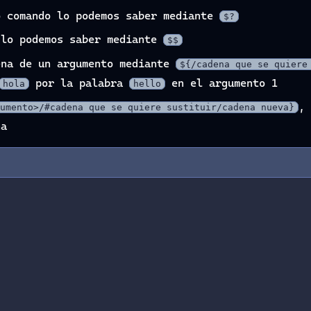
o comando lo podemos saber mediante
$?
lo podemos saber mediante
$$
ena de un argumento mediante
${
/cadena que se quiere
por la palabra
en el argumento 1
hola
hello
, 
umento>/#cadena que se quiere sustituir/cadena nueva}
na