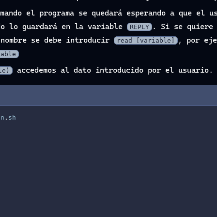
mando el programa se quedará esperando a que el u
do lo guardará en la variable
. Si se quiere
REPLY
 nombre se debe introducir
, por ej
read [variable]
iable
accedemos al dato introducido por el usuario.
le)
on
.
sh