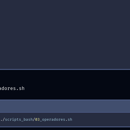
adores.sh
./
scripts_bash
/
03
_operadores
.
sh