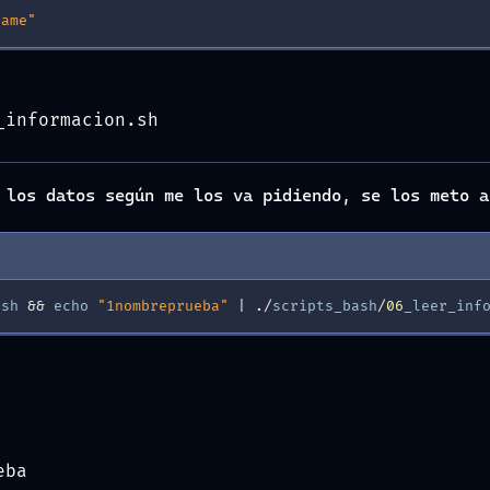
Name"
_informacion.sh
r los datos según me los va pidiendo, se los meto 
.
sh
&
&
echo
"1
nombreprueba"
|
./
scripts_bash
/
06
_leer_inf
eba