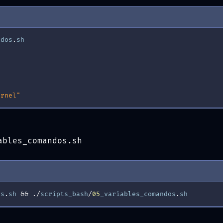
ndos
.
sh
ernel"
ables_comandos.sh
os
.
sh
&
&
./
scripts_bash
/
05
_variables_comandos
.
sh