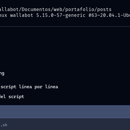
allabot/Documentos/web/portafolio/posts
nux wallabot 5.15.0-57-generic #63~20.04.1-Ub
ng
 script línea por línea
del script
s
.
sh