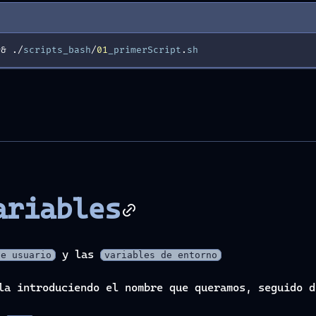
&
&
./
scripts_bash
/
01
_primerScript
.
sh
ariables
y las
de usuario
variables de entorno
rla introduciendo el nombre que queramos, seguido 