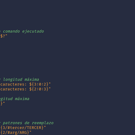
o comando ejecutado
 $?"
y longitud máxima
 caracteres: ${3:0:2}"
 caracteres: ${2:0:3}"
ngitud máxima
G}"
                                                        
y patrones de reemplazo
${3/#tercer/TERCER}"
${2/#arg/ARG}"