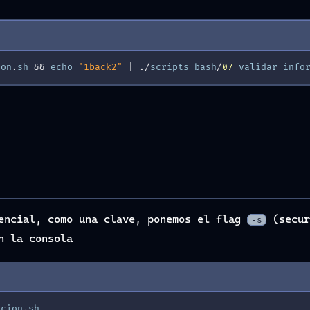
ion
.
sh
&
&
echo
"1back2"
|
./
scripts_bash
/
07
_validar_info
dencial, como una clave, ponemos el flag
(secur
-s
n la consola
acion
.
sh