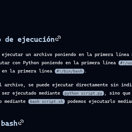
o de ejecución
a ejecutar un archivo poniendo en la primera línea
utar con Python poniendo en la primera línea
#!/us
s en la primera línea
.
#!/bin/bash
l archivo, se puede ejecutar directamente sin indi
 ser ejecutado mediante
, sino que
python script.py
vo mediante
podemos ejecutarlo medi
bash script.sh
 bash