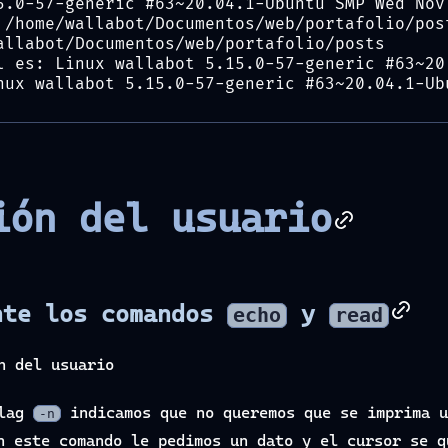
5.0-57-generic #63~20.04.1-Ubuntu SMP Wed Nov
 /home/wallabot/Documentos/web/portafolio/pos
allabot/Documentos/web/portafolio/posts
l es: Linux wallabot 5.15.0-57-generic #63~20
nux wallabot 5.15.0-57-generic #63~20.04.1-Ub
ión del usuario
nte los comandos
y
echo
read
n del usuario
flag
indicamos que no queremos que se imprima 
-n
n este comando le pedimos un dato y el cursor se q