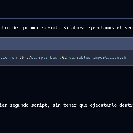
ntro del primer script. Si ahora ejecutamos el seg
acion
.
sh
&
&
./
scripts_bash
/
02
_variables_importacion
.
sh
ier segundo script, sin tener que ejecutarlo dentr