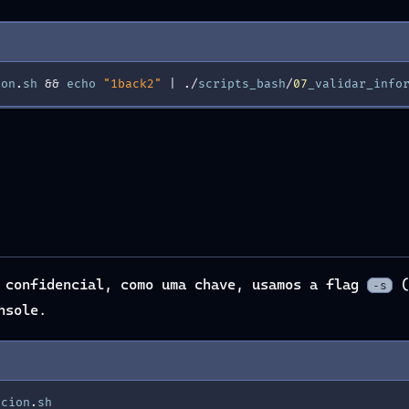
ion
.
sh
&
&
echo
"1back2"
|
./
scripts_bash
/
07
_validar_info
r confidencial, como uma chave, usamos a flag
(
-s
nsole.
acion
.
sh