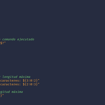
o comando ejecutado
 $?"
y longitud máxima
 caracteres: ${3:0:2}"
 caracteres: ${2:0:3}"
ngitud máxima
G}"
                                                        