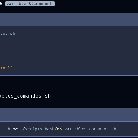
de
variable=$(command)
ndos
.
sh
ernel"
ables_comandos.sh
os
.
sh
&
&
./
scripts_bash
/
05
_variables_comandos
.
sh