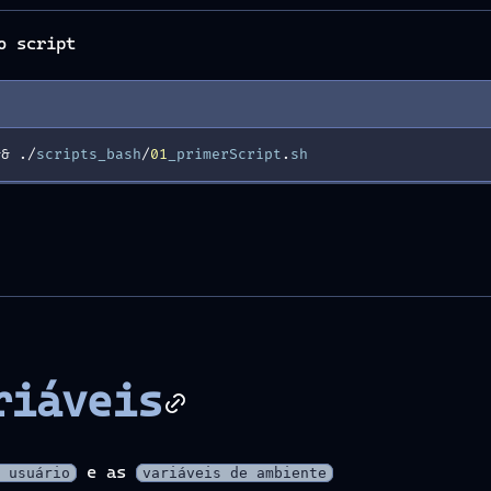
o script
&
&
./
scripts_bash
/
01
_primerScript
.
sh
riáveis
e as
 usuário
variáveis de ambiente