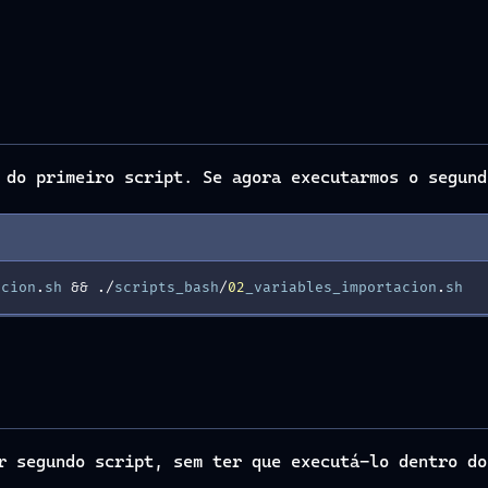
 do primeiro script. Se agora executarmos o segund
acion
.
sh
&
&
./
scripts_bash
/
02
_variables_importacion
.
sh
r segundo script, sem ter que executá-lo dentro do