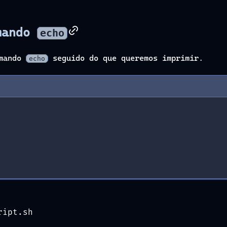
omando
echo
omando
seguido do que queremos imprimir.
echo
h
ript.sh