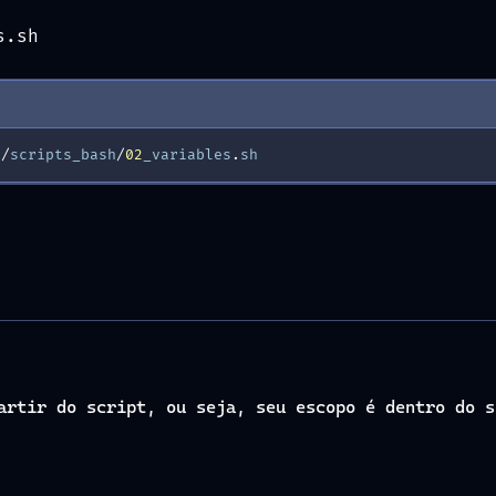
s.sh
./
scripts_bash
/
02
_variables
.
sh
artir do script, ou seja, seu escopo é dentro do s