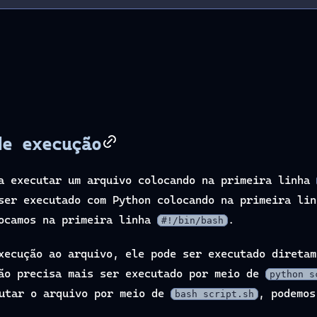
de execução
ma executar um arquivo colocando na primeira linha
ser executado com Python colocando na primeira li
locamos na primeira linha
.
#!/bin/bash
xecução ao arquivo, ele pode ser executado diretam
o precisa mais ser executado por meio de
python s
cutar o arquivo por meio de
, podemo
bash script.sh