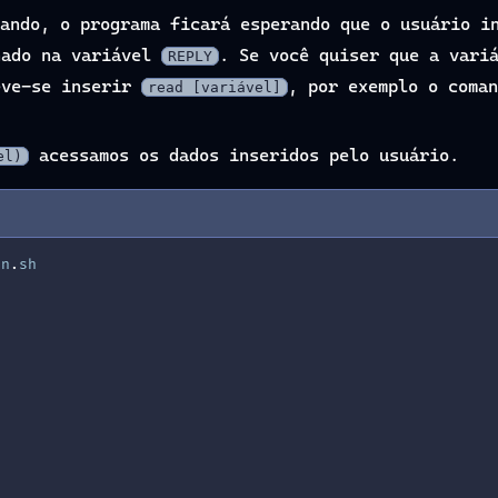
ando, o programa ficará esperando que o usuário i
nado na variável
. Se você quiser que a vari
REPLY
eve-se inserir
, por exemplo o coma
read [variável]
acessamos os dados inseridos pelo usuário.
el)
on
.
sh