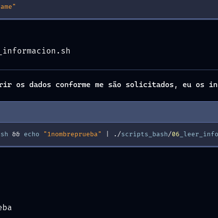
Name"
_informacion.sh
erir os dados conforme me são solicitados, eu os i
.
sh
&
&
echo
"1
nombreprueba"
|
./
scripts_bash
/
06
_leer_inf
eba