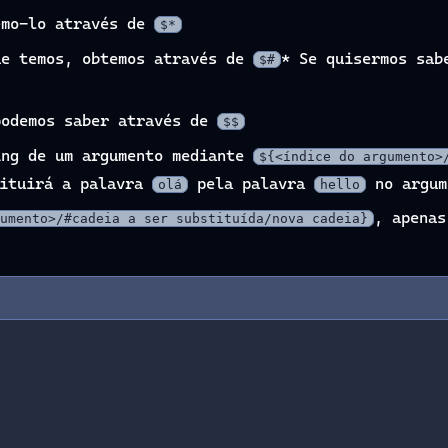
emo-lo através de
$*
ue temos, obtemos através de
* Se quisermos sab
$#
odemos saber através de
$$
ing de um argumento mediante
${<índice do argumento>
ituirá a palavra
pela palavra
no argum
olá
hello
, apenas
umento>/#cadeia a ser substituída/nova cadeia}