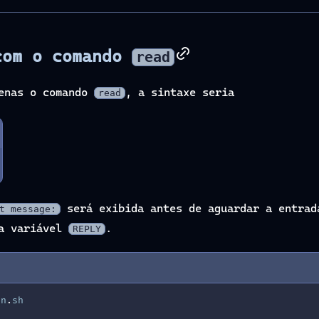
com o comando
read
penas o comando
, a sintaxe seria
read
será exibida antes de aguardar a entrad
t message:
na variável
.
REPLY
on
.
sh