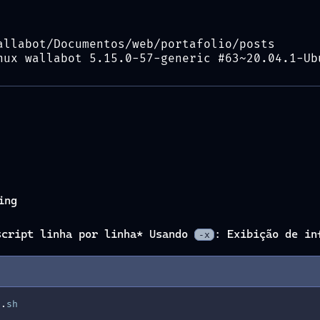
allabot/Documentos/web/portafolio/posts
nux wallabot 5.15.0-57-generic #63~20.04.1-Ub
ing
script linha por linha* Usando
: Exibição de in
-x
s
.
sh