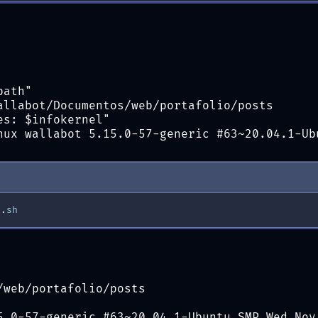
path"
allabot/Documentos/web/portafolio/posts
es: $infokernel"
nux wallabot 5.15.0-57-generic #63~20.04.1-Ub
s
.
sh
/web/portafolio/posts
5.0-57-generic #63~20.04.1-Ubuntu SMP Wed Nov