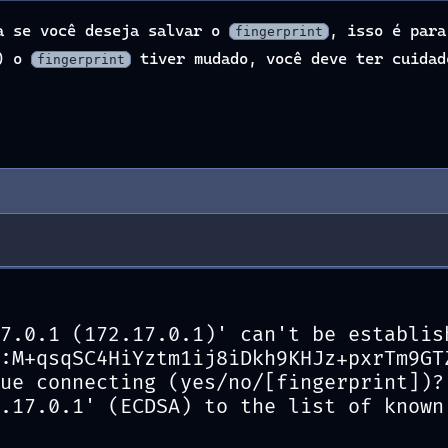
ta se você deseja salvar o
, isso é para
fingerprint
a) o
tiver mudado, você deve ter cuidad
fingerprint
7.0.1 (172.17.0.1)' can't be establis
:M+qsqSC4HiYztm1ij8iDkh9KHJz+pxrTm9GT
ue connecting (yes/no/[fingerprint])?
.17.0.1' (ECDSA) to the list of known