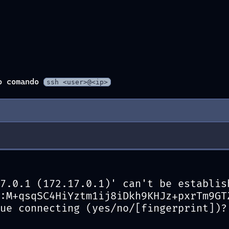
o comando
ssh <user>@<ip>
7.0.1 (172.17.0.1)' can't be establis
:M+qsqSC4HiYztm1ij8iDkh9KHJz+pxrTm9GT
ue connecting (yes/no/[fingerprint])?