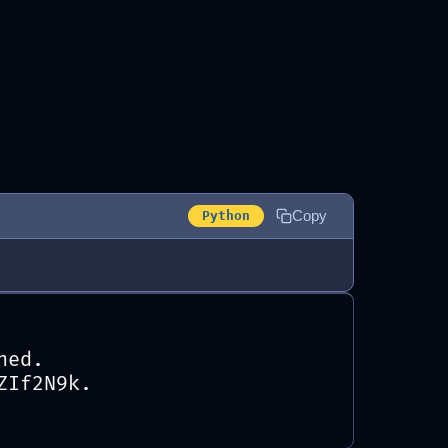
Copy
Python
hed.
ZIf2N9k.