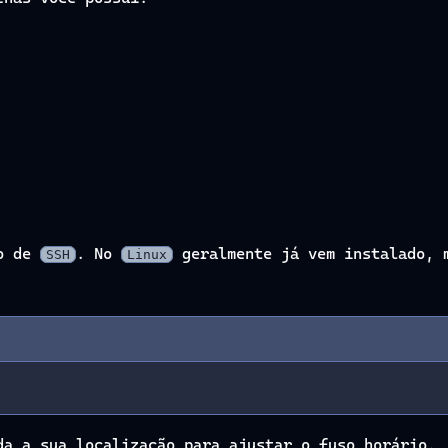
ço de
. No
geralmente já vem instalado, m
SSH
Linux
da a sua localização para ajustar o fuso horário.