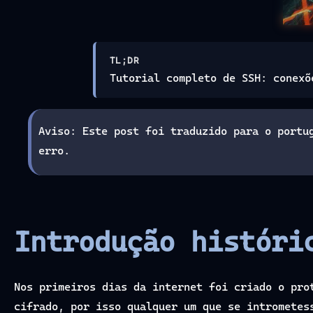
TL;DR
Tutorial completo de SSH: conexõ
Aviso: Este post foi traduzido para o portu
erro.
Introdução históri
Nos primeiros dias da internet foi criado o pr
cifrado, por isso qualquer um que se intrometes