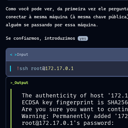
Como você pode ver, da primeira vez ele pergun
conectar à mesma máquina (à mesma chave públic
alguém se passando por essa máquina.
Se confiarmos, introduzimos
yes
< >
Input
!
ssh
root
@
172.17.0.1
Output
>_
The authenticity of host '172.1
ECDSA key fingerprint is SHA256
Are you sure you want to contin
Warning: Permanently added '172
root@172.17.0.1's password: