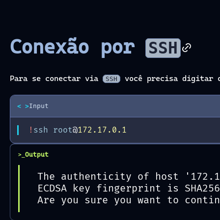
Conexão por
SSH
Para se conectar via
você precisa digitar 
SSH
< >
Input
!
ssh
root
@
172.17.0.1
Output
>_
The authenticity of host '172.1
ECDSA key fingerprint is SHA256
Are you sure you want to contin