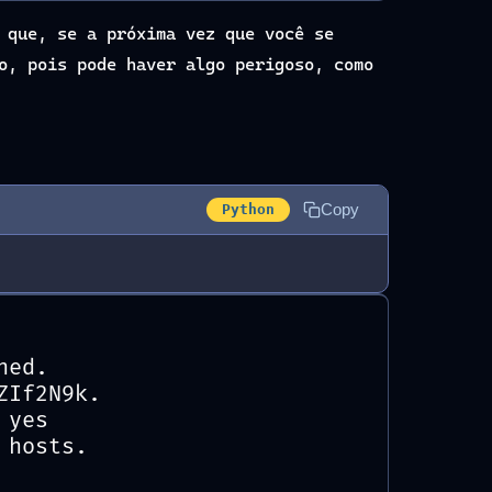
 que, se a próxima vez que você se
o, pois pode haver algo perigoso, como
Copy
Python
hed.
ZIf2N9k.
 yes
 hosts.