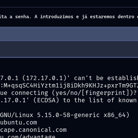
ita a senha. A introduzimos e já estaremos dentro 
7.0.1 (172.17.0.1)' can't be establis
:M+qsqSC4HiYztm1ij8iDkh9KHJz+pxrTm9GT
ue connecting (yes/no/[fingerprint])?
.17.0.1' (ECDSA) to the list of known
GNU/Linux 5.15.0-58-generic x86_64)
ubuntu.com
cape.canonical.com
u.com/advantage