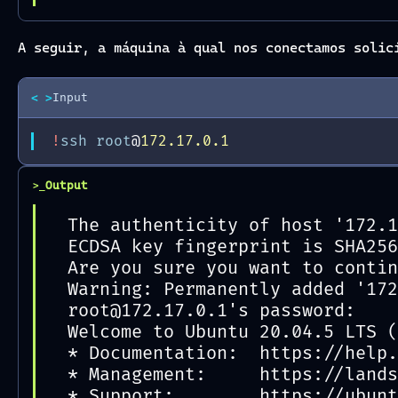
A seguir, a máquina à qual nos conectamos solic
< >
Input
!
ssh
root
@
172.17.0.1
Output
>_
The authenticity of host '172.1
ECDSA key fingerprint is SHA256
Are you sure you want to contin
Warning: Permanently added '172
root@172.17.0.1's password:
Welcome to Ubuntu 20.04.5 LTS (
* Documentation:  https://help.
* Management:     https://lands
* Support:        https://ubunt