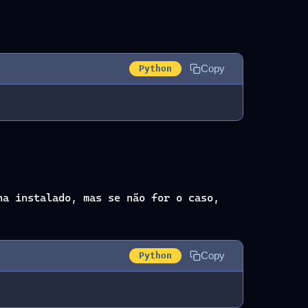
Copy
Python
a instalado, mas se não for o caso,
Copy
Python