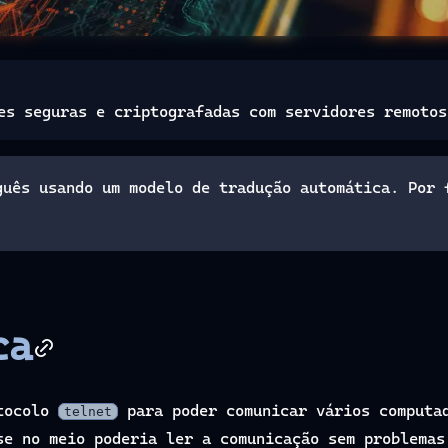
es seguras e criptografadas com servidores remotos
guês usando um modelo de tradução automática. Por 
ca
otocolo
para poder comunicar vários computad
telnet
se no meio poderia ler a comunicação sem problema