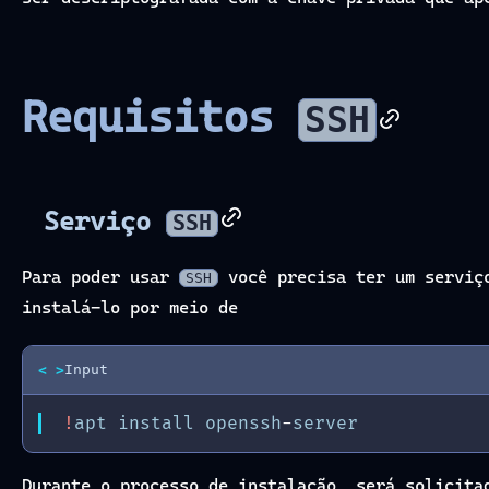
Requisitos
SSH
Serviço
SSH
Para poder usar
você precisa ter um servi
SSH
instalá-lo por meio de
< >
Input
!
apt
install
openssh
-
server
Durante o processo de instalação, será solicita