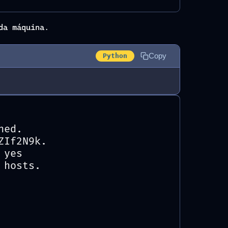
da máquina.
Copy
Python
hed.
ZIf2N9k.
 yes
 hosts.