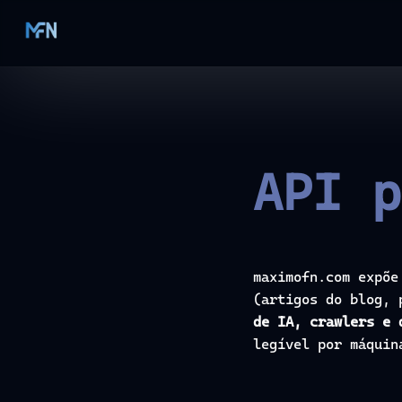
API p
maximofn.com expõ
(artigos do blog, 
de IA, crawlers e 
legível por máquin