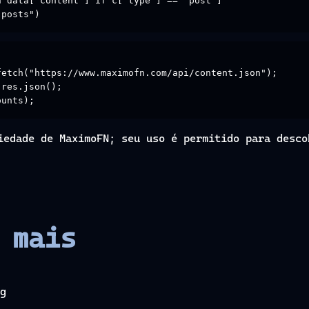
 data["content"] if c["type"] == "post"]

"posts")
etch("https://www.maximofn.com/api/content.json");

res.json();

ounts);
iedade de MaximoFN; seu uso é permitido para desco
 mais
g