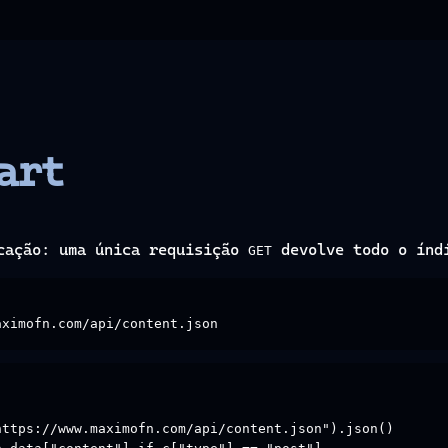
art
cação: uma única requisição
devolve todo o índ
GET
aximofn.com/api/content.json
ttps://www.maximofn.com/api/content.json").json()
