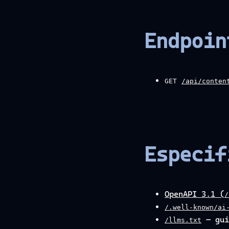
Endpoin
GET
/api/conten
Especif
OpenAPI 3.1 (
/
/.well-known/ai
— gui
/llms.txt