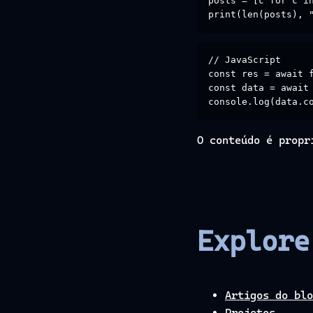
posts = [c for c in
print(len(posts), 
// JavaScript

const res = await f
const data = await 
console.log(data.c
O conteúdo é propr
Explore
Artigos do blo
Projetos