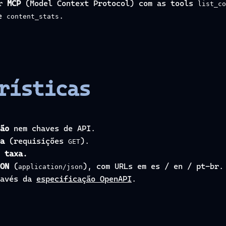
or
MCP
(Model Context Protocol) com as tools
list_co
e
.
content_stats
rísticas
ão
nem chaves de API.
a
(requisições
).
GET
 taxa.
ON
(
), com URLs em es / en / pt-br.
application/json
ravés da
especificação OpenAPI
.