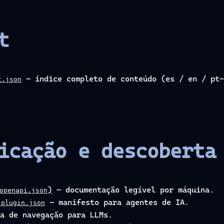
t
— índice completo de conteúdo (es / en / pt-
t.json
icação e descoberta
)
— documentação legível por máquina.
openapi.json
— manifesto para agentes de IA.
-plugin.json
a de navegação para LLMs.