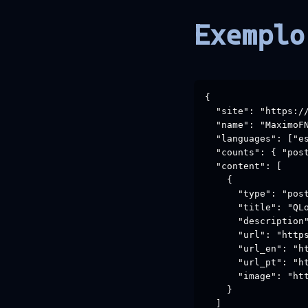
Exemplo
{

  "site": "https://
  "name": "MaximoFN
  "languages": ["es
  "counts": { "post
  "content": [

    {

      "type": "post
      "title": "QLo
      "description"
      "url": "https
      "url_en": "ht
      "url_pt": "ht
      "image": "htt
    }

  ]
