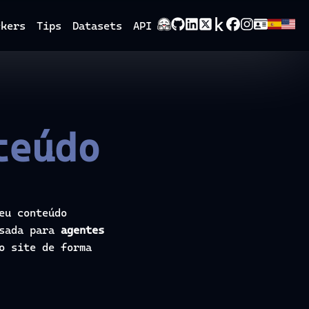
ckers
Tips
Datasets
API
teúdo
eu conteúdo
nsada para
agentes
o site de forma