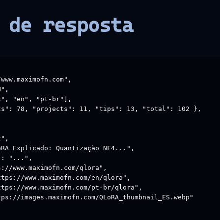
 de resposta
www.maximofn.com",

",

", "en", "pt-br"],

s": 78, "projects": 11, "tips": 13, "total": 102 },

",

RA Explicado: Quantização NF4...",

: "...",

://www.maximofn.com/qlora",

tps://www.maximofn.com/en/qlora",

tps://www.maximofn.com/pt-br/qlora",

ps://images.maximofn.com/QLoRA_thumbnail_ES.webp"
