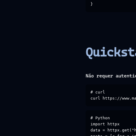
}
Quickst
Não requer autenti
# curl

curl https://www.m
# Python

import httpx

data = httpx.get("h