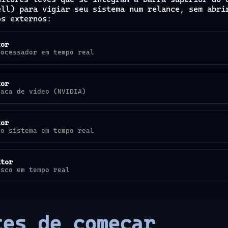
ell) para vigiar seu sistema num relance, sem abri
os externos:
tor
rocessador em tempo real
tor
laca de vídeo (NVIDIA)
tor
do sistema em tempo real
itor
isco em tempo real
tes de começar