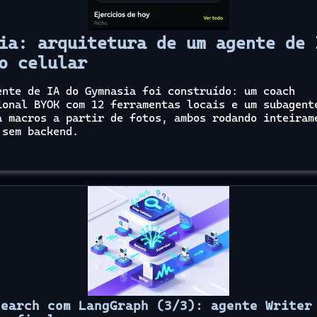
ia: arquitetura de um agente de 
o celular
ente de IA do Gymnasia foi construído: um coach
ional BYOK com 12 ferramentas locais e um subagent
a macros a partir de fotos, ambos rodando inteiram
 sem backend.
search com LangGraph (3/3): agente Writer