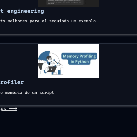
pt engineering
pts melhores para o1 seguindo um exemplo
profiler
de memória de um script
ips -->