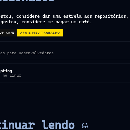
ostou, considere dar uma estrela aos repositórios,
 gostou, considere me pagar um café.
res para Desenvolvedores
ipting
o no Linux
tinuar lendo