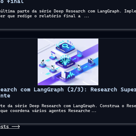
io final
 última parte da série Deep Research com LangGraph. Impl
ter que redige o relatório final a ...
search com LangGraph (2/3): Research Supe
ente
rte da série Deep Research com LangGraph. Construa o Res
 que coordena vários agentes Researche...
osts -->