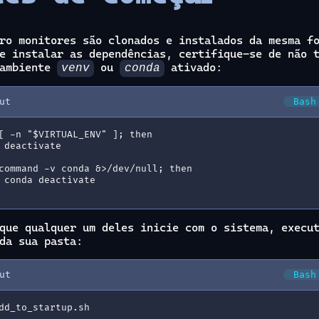
ro monitores são clonados e instalados da mesma f
e instalar as dependências, certifique-se de não 
 ambiente
ou
ativado:
venv
conda
ut
Bash
[ -n "$VIRTUAL_ENV" ]; then
 deactivate
command -v conda &>/dev/null; then
 conda deactivate
que qualquer um deles inicie com o sistema, execu
da sua pasta:
ut
Bash
dd_to_startup.sh