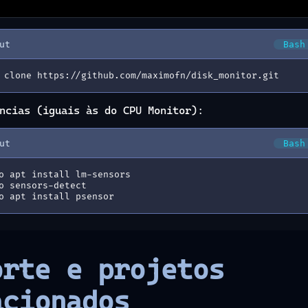
ut
Bash
 clone https://github.com/maximofn/disk_monitor.git
ncias (iguais às do CPU Monitor):
ut
Bash
o apt install lm-sensors
o sensors-detect
o apt install psensor
orte e projetos
acionados