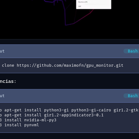
ut
Bash
 clone https://github.com/maximofn/gpu_monitor.git
ncias:
ut
Bash
o apt-get install python3-gi python3-gi-cairo gir1.2-gtk
o apt-get install gir1.2-appindicator3-0.1
3 install nvidia-ml-py3
3 install pynvml