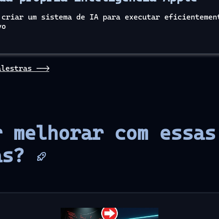
 criar um sistema de IA para executar eficientemen
vo
alestras -->
r melhorar com essas
as?